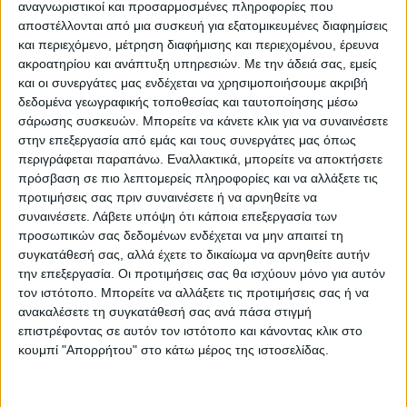
Προσθήκη στο καλάθι
αναγνωριστικοί και προσαρμοσμένες πληροφορίες που
αποστέλλονται από μια συσκευή για εξατομικευμένες διαφημίσεις
και περιεχόμενο, μέτρηση διαφήμισης και περιεχομένου, έρευνα
Κωδικός προϊόντος :
510221
ακροατηρίου και ανάπτυξη υπηρεσιών.
Με την άδειά σας, εμείς
και οι συνεργάτες μας ενδέχεται να χρησιμοποιήσουμε ακριβή
Κάνε μια ερώτηση
Share
δεδομένα γεωγραφικής τοποθεσίας και ταυτοποίησης μέσω
σάρωσης συσκευών. Μπορείτε να κάνετε κλικ για να συναινέσετε
στην επεξεργασία από εμάς και τους συνεργάτες μας όπως
Κατηγορία:
ΚΑΘΡΕΠΤΕΣ
περιγράφεται παραπάνω. Εναλλακτικά, μπορείτε να αποκτήσετε
πρόσβαση σε πιο λεπτομερείς πληροφορίες και να αλλάξετε τις
Tag:
ΚΑΘΡΕΠΤΕΣ
προτιμήσεις σας πριν συναινέσετε ή να αρνηθείτε να
Μάρκα:
Artekko
συναινέσετε.
Λάβετε υπόψη ότι κάποια επεξεργασία των
προσωπικών σας δεδομένων ενδέχεται να μην απαιτεί τη
συγκατάθεσή σας, αλλά έχετε το δικαίωμα να αρνηθείτε αυτήν
την επεξεργασία. Οι προτιμήσεις σας θα ισχύουν μόνο για αυτόν
τον ιστότοπο. Μπορείτε να αλλάξετε τις προτιμήσεις σας ή να
Εγγυημένες & Ασφαλείς Συναλλαγές
ανακαλέσετε τη συγκατάθεσή σας ανά πάσα στιγμή
επιστρέφοντας σε αυτόν τον ιστότοπο και κάνοντας κλικ στο
κουμπί "Απορρήτου" στο κάτω μέρος της ιστοσελίδας.
Περιγραφή
Πληροφορίες
Αξιολογήσεις (0)