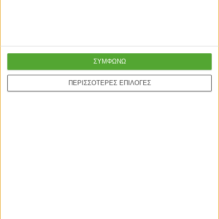
Ασφαλείς πληρωμές με
Online υποστήριξη
πιστωτικές και Google
24/5
pay.
ΣΥΜΦΩΝΩ
ΠΕΡΙΣΣΟΤΕΡΕΣ ΕΠΙΛΟΓΕΣ
ONLINE ΑΓΟΡΕΣ
Τρόποι Αποστολής
Τρόποι Πληρωμής
Δωροεπιταγές
Πολιτική επιστροφών
Η ΕΤΑΙΡΙΑ